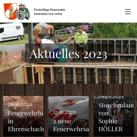
Freiwillige
Feuerwehr
EHRENSCHACHEN
Aktuelles 2023
05.09.2023
Storchenland
26.10.2023
Feuerwehrheuriger
von
12.10.2023
in
2 neue
Sophie
Ehrenschachen
Feuerwehrsanitäter
HÖLLER
19.08.2023
29.07.2023