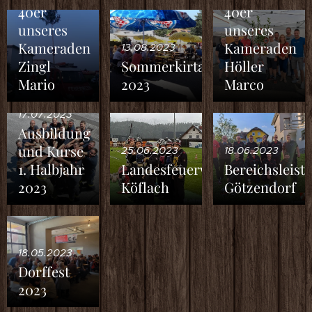
40er
40er
unseres
unseres
Kameraden
Kameraden
13.08.2023
Zingl
Sommerkirtag
Höller
Mario
2023
Marco
17.07.2023
Ausbildung
und Kurse
25.06.2023
18.06.2023
1. Halbjahr
Landesfeuerwehrleisungsbew
Bereichsleis
2023
Köflach
Götzendorf
18.05.2023
Dorffest
2023