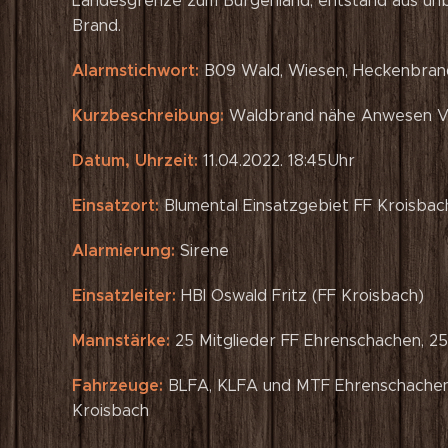
Landesgrenze zum Burgenland, entstand aus un
Brand.
Alarmstichwort:
B09 Wald, Wiesen, Heckenbran
Kurzbeschreibung:
Waldbrand nähe Anwesen V
Datum, Uhrzeit:
11.04.2022. 18:45Uhr
Einsatzort:
Blumental Einsatzgebiet FF Kroisbac
Alarmierung:
Sirene
Einsatzleiter:
HBI Oswald Fritz (FF Kroisbach)
Mannstärke:
25 Mitglieder FF Ehrenschachen, 25
Fahrzeuge:
BLFA, KLFA und MTF Ehrenschache
Kroisbach