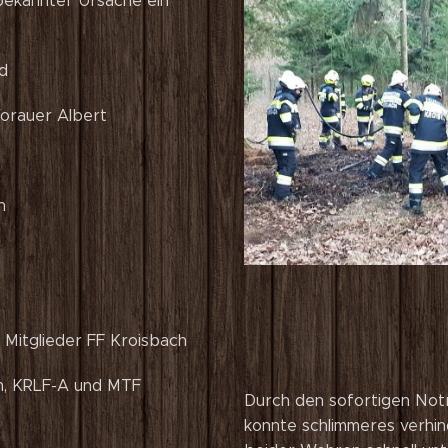
bekannter Ursache ein
d
orauer Albert
h
 Mitglieder FF Kroisbach
n, KRLF-A und MTF
Durch den sofortigen Notr
konnte schlimmeres verhin