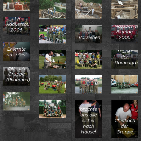
LLB
Radkersburg
Nassbewer
2006
Blumau
Vorziehen
2005
Er lernte
Trainer
uns alles!
der
Damengrup
Trainer
der FLA
Gruppe
(Pflaumen)
brachte
uns alle
sicher
Chefkoch
nach
der
Hause!
Gruppe